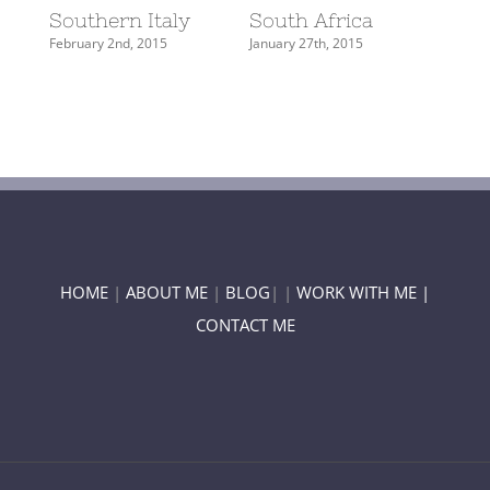
Southern Italy
South Africa
US
February 2nd, 2015
January 27th, 2015
Januar
HOME
|
ABOUT ME
|
BLOG
| |
WORK WITH ME |
CONTACT ME